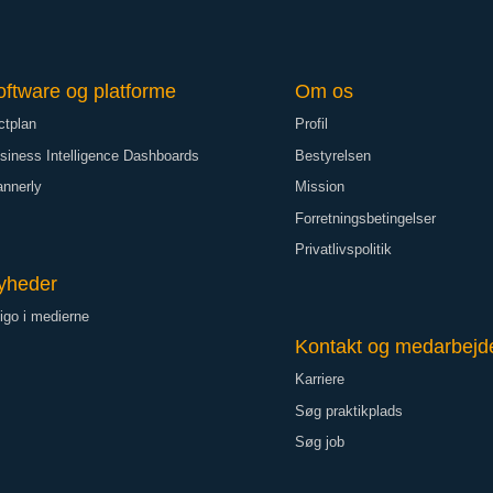
oftware og platforme
Om os
ctplan
Profil
siness Intelligence Dashboards
Bestyrelsen
annerly
Mission
Forretningsbetingelser
Privatlivspolitik
yheder
igo i medierne
Kontakt og medarbejd
Karriere
Søg praktikplads
Søg job