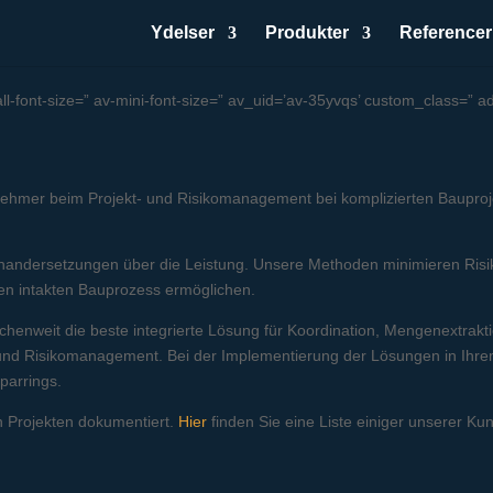
Ydelser
Produkter
Referencer
all-font-size=” av-mini-font-size=” av_uid=’av-35yvqs’ custom_class=”
nehmer beim Projekt- und Risikomanagement bei komplizierten Bauprojek
inandersetzungen über die Leistung. Unsere Methoden minimieren Risi
n intakten Bauprozess ermöglichen.
nchenweit die beste integrierte Lösung für Koordination, Mengenextra
 und Risikomanagement. Bei der Implementierung der Lösungen in Ihre
parrings.
n Projekten dokumentiert.
Hier
finden Sie eine Liste einiger unserer Ku