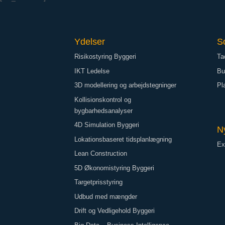
Ydelser
S
Risikostyring Byggeri
Ta
IKT Ledelse
Bu
3D modellering og arbejdstegninger
Pl
Kollisionskontrol og
bygbarhedsanalyser
4D Simulation Byggeri
N
Lokationsbaseret tidsplanlægning
Ex
Lean Construction
5D Økonomistyring Byggeri
Targetprisstyring
Udbud med mængder
Drift og Vedligehold Byggeri