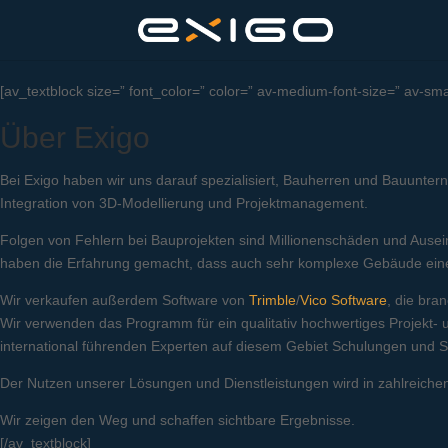
[av_textblock size=” font_color=” color=” av-medium-font-size=” av-sm
Über Exigo
Bei Exigo haben wir uns darauf spezialisiert, Bauherren und Bauunter
Integration von 3D-Modellierung und Projektmanagement.
Folgen von Fehlern bei Bauprojekten sind Millionenschäden und Ause
haben die Erfahrung gemacht, dass auch sehr komplexe Gebäude eine
Wir verkaufen außerdem Software von
Trimble
/
Vico Software
, die bra
Wir verwenden das Programm für ein qualitativ hochwertiges Projekt-
international führenden Experten auf diesem Gebiet Schulungen und S
Der Nutzen unserer Lösungen und Dienstleistungen wird in zahlreiche
Wir zeigen den Weg und schaffen sichtbare Ergebnisse.
[/av_textblock]