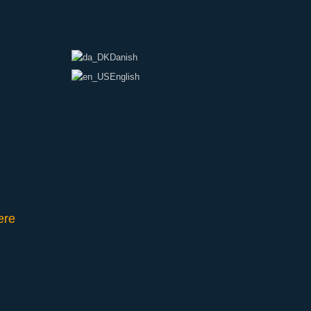
Danish
English
ere