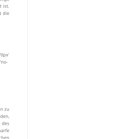
 ist.
N die
’0px’
’no-
en zu
rden,
 des
harfe
chen