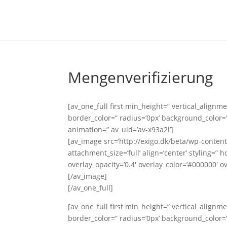
Mengenverifizierung
[av_one_full first min_height=” vertical_alig
border_color=” radius=’0px’ background_color=”
animation=” av_uid=’av-x93a2l’]
[av_image src=’http://exigo.dk/beta/wp-conten
attachment_size=’full’ align=’center’ styling=” 
overlay_opacity=’0.4′ overlay_color=’#000000′ ov
[/av_image]
[/av_one_full]
[av_one_full first min_height=” vertical_alig
border_color=” radius=’0px’ background_color=”