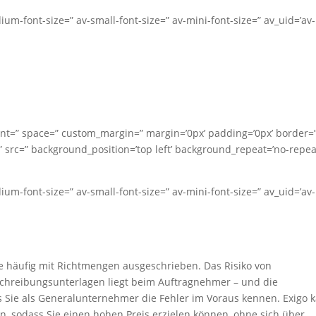
dium-font-size=” av-small-font-size=” av-mini-font-size=” av_uid=’av-
nment=” space=” custom_margin=” margin=’0px’ padding=’0px’ border=
 src=” background_position=’top left’ background_repeat=’no-repea
dium-font-size=” av-small-font-size=” av-mini-font-size=” av_uid=’av-
e häufig mit Richtmengen ausgeschrieben. Das Risiko von
chreibungsunterlagen liegt beim Auftragnehmer – und die
ass Sie als Generalunternehmer die Fehler im Voraus kennen. Exigo 
n, sodass Sie einen hohen Preis erzielen können, ohne sich über