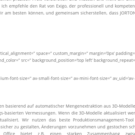
ch empfehle den Rat von Exigo, der professionell und kompetent
wir am besten können, und gemeinsam sicherstellen, dass JORTO
vertical_alignment=” space=” custom_margin=” margin=’0px’ padding=
nd_color=” src=” background_position=’top left’ background_repeat=
dium-font-size=” av-small-font-size=” av-mini-font-size=” av_uid=’av-
gen basierend auf automatischer Mengenextraktion aus 3D-Modell
gs-basierten Vermessungen. Wenn die 3D-Modelle aktualisiert we
tualisiert. Wir nutzen das beste Produktionsmanagement-Tool
ssicher zu gestalten, Änderungen vorzunehmen und gestochen sc
co Office bietet z.B. einen starken Zusammenhang zwis