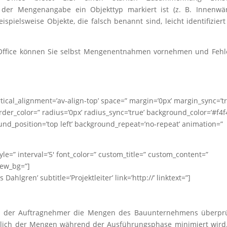
der Mengenangabe ein Objekttyp markiert ist (z. B. Innenwän
spielsweise Objekte, die falsch benannt sind, leicht identifizier
 Office können Sie selbst Mengenentnahmen vornehmen und Fehl
ertical_alignment=’av-align-top’ space=” margin=’0px’ margin_sync=’tr
der_color=” radius=’0px’ radius_sync=’true’ background_color=’#f4f
nd_position=’top left’ background_repeat=’no-repeat’ animation=”
tyle=” interval=’5′ font_color=” custom_title=” custom_content=”
iew_bg=”]
hlgren’ subtitle=’Projektleiter’ link=’http://’ linktext=”]
s der Auftragnehmer die Mengen des Bauunternehmens überprü
glich der Mengen während der Ausführungsphase minimiert wird