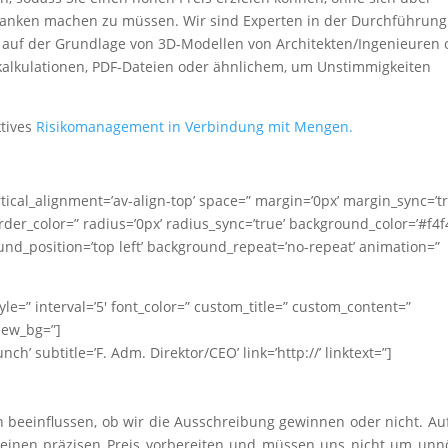
danken machen zu müssen. Wir sind Experten in der Durchführung
 auf der Grundlage von 3D-Modellen von Architekten/Ingenieuren 
kalkulationen, PDF-Dateien oder ähnlichem, um Unstimmigkeiten
ktives
Risikomanagement in Verbindung mit Mengen.
ertical_alignment=’av-align-top’ space=” margin=’0px’ margin_sync=’tr
der_color=” radius=’0px’ radius_sync=’true’ background_color=’#f4f
nd_position=’top left’ background_repeat=’no-repeat’ animation=”
tyle=” interval=’5′ font_color=” custom_title=” custom_content=”
iew_bg=”]
ch’ subtitle=’F. Adm. Direktor/CEO’ link=’http://’ linktext=”]
n beeinflussen, ob wir die Ausschreibung gewinnen oder nicht. Au
einen präzisen Preis vorbereiten und müssen uns nicht um unn