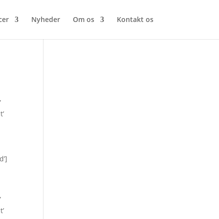
cer
Nyheder
Om os
Kontakt os
”
t’
d’]
”
t’