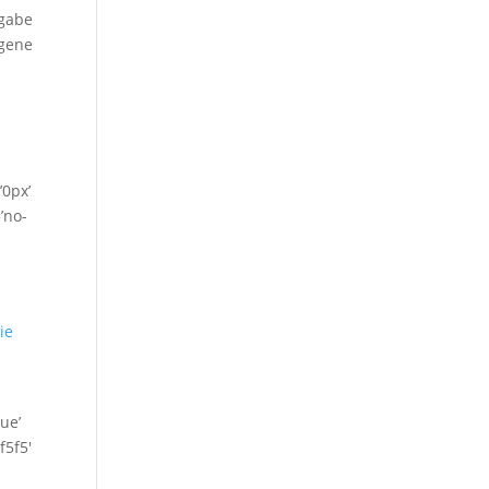
fgabe
ogene
’0px’
’no-
ie
ue’
f5f5′