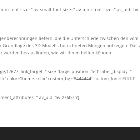
dium-font-size=” av-small-font-size=” av-mini-font-size=” av_uid=’av-
ngenberechnungen liefern, die die Unterschiede zwischen den vom
r Grundlage des 3D-Modells berechneten Mengen aufzeigen. Das 
r werden herausfinden, wie wir Ihnen helfen können.
e,12677′ link_target=” size=’large’ position=’left’ label_display=”
ello’ color=’theme-color’ custom_bg=’#444444′ custom_font=’#ffffff’
ent_attributes=” av_uid=’av-2z6b7h’]