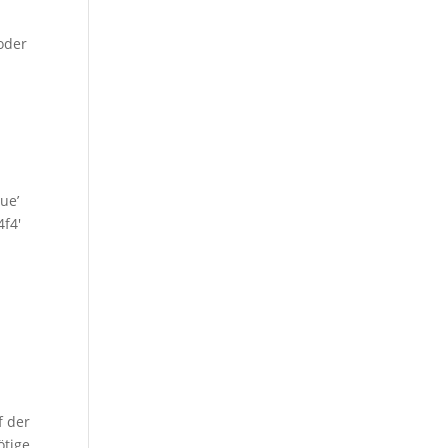
oder
ue’
4f4′
f der
ötige