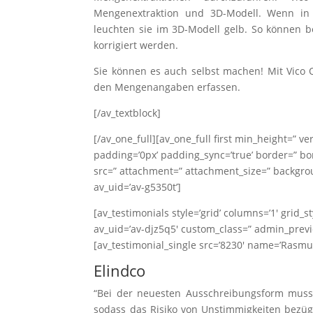
Mengenextraktion und 3D-Modell. Wenn in 
leuchten sie im 3D-Modell gelb. So können bei
korrigiert werden.
Sie können es auch selbst machen! Mit Vico
den Mengenangaben erfassen.
[/av_textblock]
[/av_one_full][av_one_full first min_height=” v
padding=’0px’ padding_sync=’true’ border=” bor
src=” attachment=” attachment_size=” backgrou
av_uid=’av-g5350t’]
[av_testimonials style=’grid’ columns=’1′ grid_s
av_uid=’av-djz5q5′ custom_class=” admin_prev
[av_testimonial_single src=’8230′ name=’Rasmus Da
Elindco
“Bei der neuesten Ausschreibungsform mus
sodass das Risiko von Unstimmigkeiten bezü