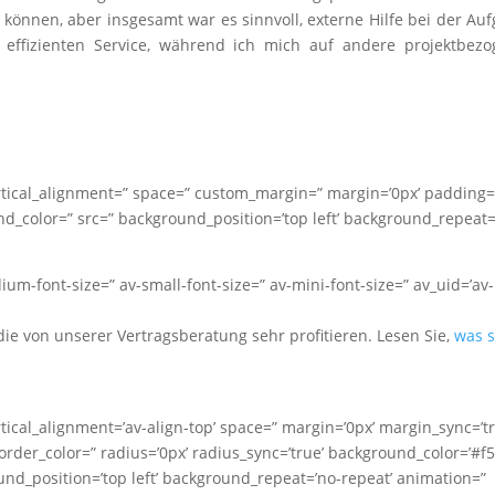
n können, aber insgesamt war es sinnvoll, externe Hilfe bei der Au
 effizienten Service, während ich mich auf andere projektbez
vertical_alignment=” space=” custom_margin=” margin=’0px’ padding=
nd_color=” src=” background_position=’top left’ background_repeat=
dium-font-size=” av-small-font-size=” av-mini-font-size=” av_uid=’av-
die von unserer Vertragsberatung sehr profitieren. Lesen Sie,
was s
ertical_alignment=’av-align-top’ space=” margin=’0px’ margin_sync=’tr
rder_color=” radius=’0px’ radius_sync=’true’ background_color=’#f5
nd_position=’top left’ background_repeat=’no-repeat’ animation=”