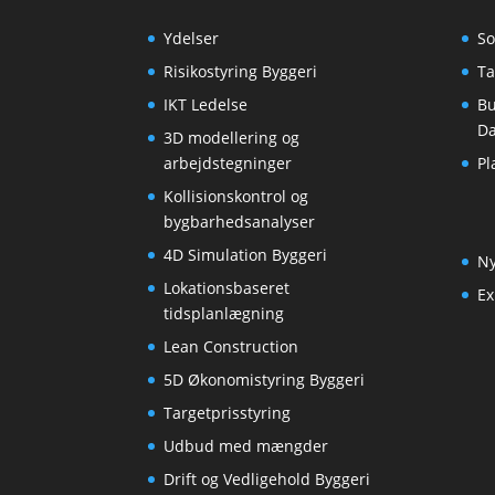
Ydelser
So
Risikostyring Byggeri
Ta
IKT Ledelse
Bu
D
3D modellering og
arbejdstegninger
Pl
Kollisionskontrol og
bygbarhedsanalyser
4D Simulation Byggeri
N
Lokationsbaseret
Ex
tidsplanlægning
Lean Construction
5D Økonomistyring Byggeri
Targetprisstyring
Udbud med mængder
Drift og Vedligehold Byggeri