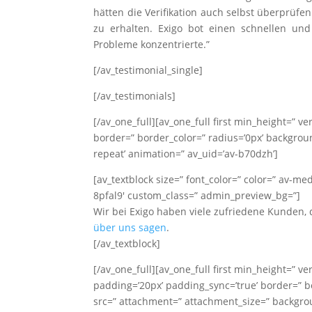
hätten die Verifikation auch selbst überprüfe
zu erhalten. Exigo bot einen schnellen und
Probleme konzentrierte.”
[/av_testimonial_single]
[/av_testimonials]
[/av_one_full][av_one_full first min_height=” 
border=” border_color=” radius=’0px’ backgrou
repeat’ animation=” av_uid=’av-b70dzh’]
[av_textblock size=” font_color=” color=” av-me
8pfal9′ custom_class=” admin_preview_bg=”]
Wir bei Exigo haben viele zufriedene Kunden, 
über uns sagen
.
[/av_textblock]
[/av_one_full][av_one_full first min_height=” v
padding=’20px’ padding_sync=’true’ border=” bo
src=” attachment=” attachment_size=” backgrou