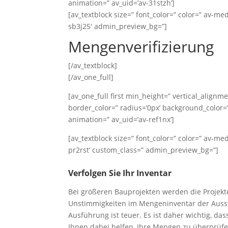
animation=” av_uid=’av-31stzh’]
[av_textblock size=” font_color=” color=” av-me
sb3j25′ admin_preview_bg=”]
Mengenverifizierung
[/av_textblock]
[/av_one_full]
[av_one_full first min_height=” vertical_alig
border_color=” radius=’0px’ background_color=”
animation=” av_uid=’av-ref1nx’]
[av_textblock size=” font_color=” color=” av-me
pr2rst’ custom_class=” admin_preview_bg=”]
Verfolgen Sie Ihr Inventar
Bei größeren Bauprojekten werden die Projekt
Unstimmigkeiten im Mengeninventar der Auss
Ausführung ist teuer. Es ist daher wichtig, d
Ihnen dabei helfen, Ihre Mengen zu überprüfe