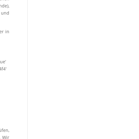
de),
t und
er in
ue’
4f4′
fen,
. Wir