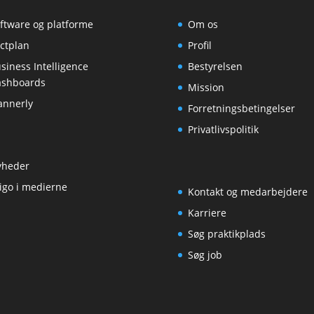
ftware og platforme
Om os
ctplan
Profil
siness Intelligence
Bestyrelsen
ashboards
Mission
annerly
Forretningsbetingelser
Privatlivspolitik
yheder
igo i medierne
Kontakt og medarbejdere
Karriere
Søg praktikplads
Søg job