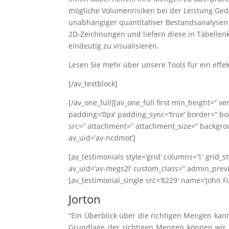
mögliche Volumenrisiken bei der Leistung Ge
unabhängiger quantitativer Bestandsanalysen
2D-Zeichnungen und liefern diese in Tabellen
eindeutig zu visualisieren.
Lesen Sie mehr über unsere Tools für ein effe
[/av_textblock]
[/av_one_full][av_one_full first min_height=” v
padding=’0px’ padding_sync=’true’ border=” bor
src=” attachment=” attachment_size=” backgrou
av_uid=’av-ncdmot’]
[av_testimonials style=’grid’ columns=’1′ grid_s
av_uid=’av-megs2l’ custom_class=” admin_prev
[av_testimonial_single src=’8229′ name=’John Fun
Jorton
“Ein Überblick über die richtigen Mengen kan
Grundlage der richtigen Mengen können wir 