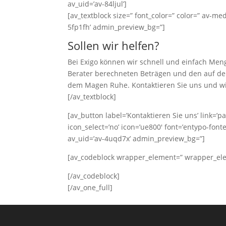
av_uid=’av-84ljul’]
[av_textblock size=” font_color=” color=” av-me
5fp1fh’ admin_preview_bg=”]
Sollen wir helfen?
Bei Exigo können wir schnell und einfach Me
Berater berechneten Beträgen und den auf de
dem Magen Ruhe. Kontaktieren Sie uns und wi
[/av_textblock]
[av_button label=’Kontaktieren Sie uns’ link=’pag
icon_select=’no’ icon=’ue800′ font=’entypo-font
av_uid=’av-4uqd7x’ admin_preview_bg=”]
[av_codeblock wrapper_element=” wrapper_elem
[/av_codeblock]
[/av_one_full]