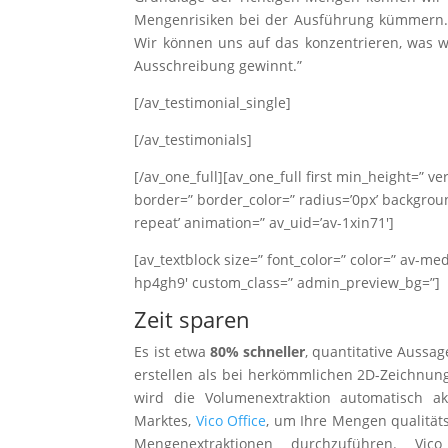
Mengenrisiken bei der Ausführung kümmern. I
Wir können uns auf das konzentrieren, was 
Ausschreibung gewinnt.”
[/av_testimonial_single]
[/av_testimonials]
[/av_one_full][av_one_full first min_height=” 
border=” border_color=” radius=’0px’ backgrou
repeat’ animation=” av_uid=’av-1xin71′]
[av_textblock size=” font_color=” color=” av-me
hp4gh9′ custom_class=” admin_preview_bg=”]
Zeit sparen
Es ist etwa
80% schneller
, quantitative Aussa
erstellen als bei herkömmlichen 2D-Zeichnun
wird die Volumenextraktion automatisch ak
Marktes,
Vico Office
, um Ihre Mengen qualität
Mengenextraktionen durchzuführen. Vi