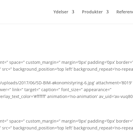
Ydelser
Produkter
Referen
nment=” space=” custom_margin=” margin=’0px’ padding=’0px’ border=
 src=” background_position=’top left’ background_repeat=’no-repea
t/uploads/2017/06/5D-BIM-økonomistyring-6.jpg’ attachment=’8019′
hover=” link=” target=” caption=” font_size=” appearance=”
erlay_text_color=’#ffffff’ animation=’no-animation’ av_uid=’av-vuq80
nment=” space=” custom_margin=” margin=’0px’ padding=’0px’ border=
 src=” background_position=’top left’ background_repeat=’no-repea